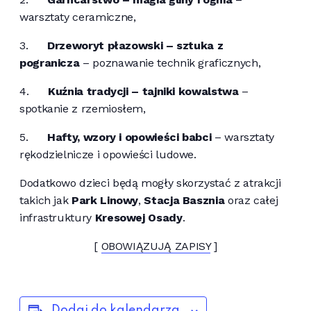
warsztaty ceramiczne,
3.
Drzeworyt płazowski – sztuka z
pogranicza
– poznawanie technik graficznych,
4.
Kuźnia tradycji – tajniki kowalstwa
–
spotkanie z rzemiosłem,
5.
Hafty, wzory i opowieści babci
– warsztaty
rękodzielnicze i opowieści ludowe.
Dodatkowo dzieci będą mogły skorzystać z atrakcji
takich jak
Park Linowy
,
Stacja Basznia
oraz całej
infrastruktury
Kresowej Osady
.
[
OBOWIĄZUJĄ ZAPISY
]
Dodaj do kalendarza