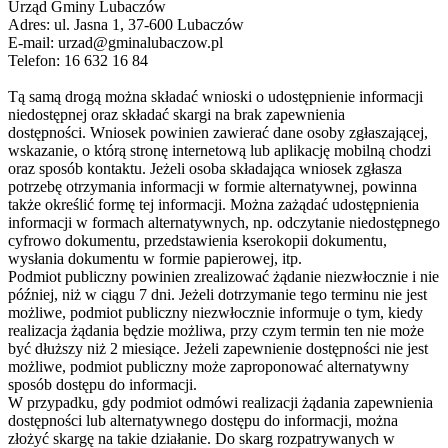
Urząd Gminy Lubaczów
Adres: ul. Jasna 1, 37-600 Lubaczów
E-mail: urzad@gminalubaczow.pl
Telefon: 16 632 16 84
Tą samą drogą można składać wnioski o udostępnienie informacji
niedostępnej oraz składać skargi na brak zapewnienia
dostępności. Wniosek powinien zawierać dane osoby zgłaszającej,
wskazanie, o którą stronę internetową lub aplikację mobilną chodzi
oraz sposób kontaktu. Jeżeli osoba składająca wniosek zgłasza
potrzebę otrzymania informacji w formie alternatywnej, powinna
także określić formę tej informacji. Można zażądać udostępnienia
informacji w formach alternatywnych, np. odczytanie niedostępnego
cyfrowo dokumentu, przedstawienia kserokopii dokumentu,
wysłania dokumentu w formie papierowej, itp.
Podmiot publiczny powinien zrealizować żądanie niezwłocznie i nie
później, niż w ciągu 7 dni. Jeżeli dotrzymanie tego terminu nie jest
możliwe, podmiot publiczny niezwłocznie informuje o tym, kiedy
realizacja żądania będzie możliwa, przy czym termin ten nie może
być dłuższy niż 2 miesiące. Jeżeli zapewnienie dostępności nie jest
możliwe, podmiot publiczny może zaproponować alternatywny
sposób dostępu do informacji.
W przypadku, gdy podmiot odmówi realizacji żądania zapewnienia
dostępności lub alternatywnego dostępu do informacji, można
złożyć skargę na takie działanie. Do skarg rozpatrywanych w