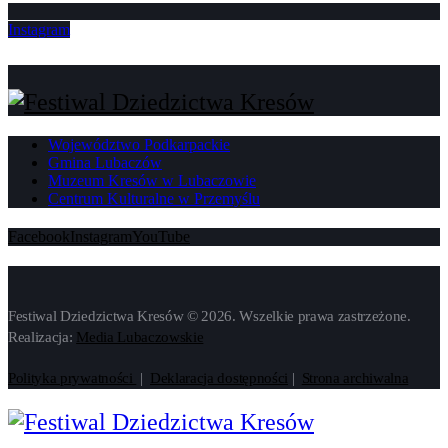
Instagram
Województwo Podkarpackie
Gmina Lubaczów
Muzeum Kresów w Lubaczowie
Centrum Kulturalne w Przemyślu
Facebook
Instagram
YouTube
Festiwal Dziedzictwa Kresów © 2026. Wszelkie prawa zastrzeżone.
Realizacja:
Media Lubaczowskie
Polityka prywatności
|
Deklaracja dostępności
|
Strona archiwalna