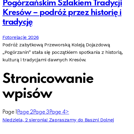
Pogórzańskim Szlakiem Tradycji
Kresów – podróż przez historię i
tradycję
Fotorelacje 2026
Podróż zabytkową Przeworską Koleją Dojazdową
„Pogórzanin” stała się początkiem spotkania z historią,
kulturą i tradycjami dawnych Kresów.
Stronicowanie
wpisów
Page
1
Page
2
Page
3
Page
4
>
Niedziela, 2 sierpnia! Zapraszamy do Baszni Dolnej