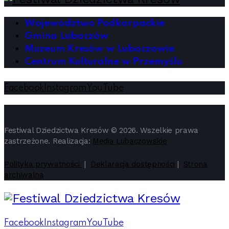
Województwo Podkarpackie
Gmina Lubaczów
Muzeum Kresów w Lubaczowie
Centrum Kulturalne w Przemyślu
Facebook
Instagram
YouTube
Festiwal Dziedzictwa Kresów © 2026. Wszelkie prawa
zastrzeżone. Realizacja:
Media Lubaczowskie
Polityka prywatności
|
Deklaracja dostępności
|
Strona
archiwalna
Facebook
Instagram
YouTube