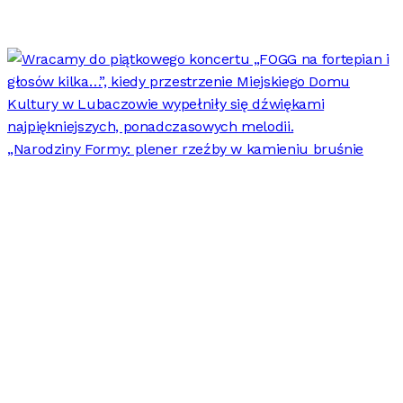
„Narodziny Formy: plener rzeźby w kamieniu bruśnie