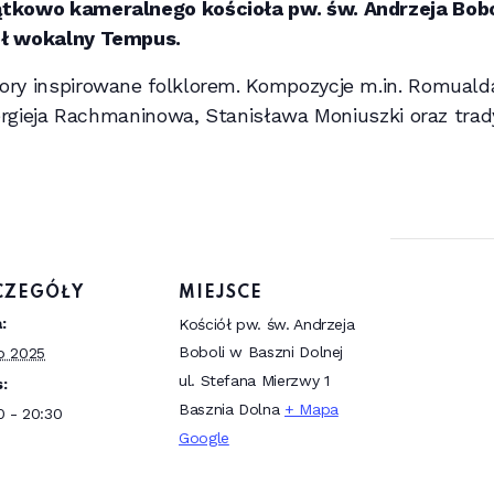
ątkowo kameralnego kościoła pw. św. Andrzeja Bobo
ół wokalny Tempus.
ory inspirowane folklorem. Kompozycje m.in. Romuald
Siergieja Rachmaninowa, Stanisława Moniuszki oraz tr
CZEGÓŁY
MIEJSCE
:
Kościół pw. św. Andrzeja
Boboli w Baszni Dolnej
ip 2025
ul. Stefana Mierzwy 1
:
Basznia Dolna
+ Mapa
0 - 20:30
Google