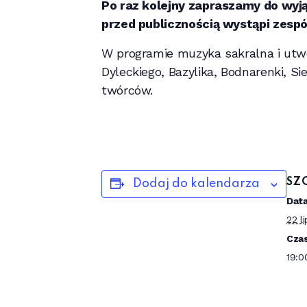
Po raz kolejny zapraszamy do wyj
przed publicznością wystąpi zesp
W programie muzyka sakralna i utw
Dyleckiego, Bazylika, Bodnarenki, 
twórców.
SZ
Dodaj do kalendarza
Data
22 l
Czas
19:0