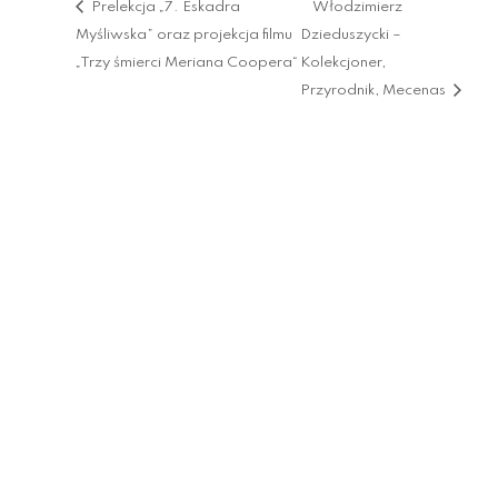
Prelekcja „7. Eskadra
Włodzimierz
Myśliwska” oraz projekcja filmu
Dzieduszycki –
„Trzy śmierci Meriana Coopera“
Kolekcjoner,
Przyrodnik, Mecenas