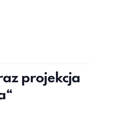
raz projekcja
a“