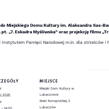
do Miejskiego Domu Kultury im. Alaksandra Sas-B
pt. „7. Eskadra Myśliwska” oraz projekcję filmu „T
Instytutem Pamięci Narodowej m.in. dla strzelców i ha
CZEGÓŁY
MIEJSCE
:
Miejski Dom Kultury w
Lubaczowie
ip 2025
Marii Konopnickiej 2
:
Lubaczów
0 - 14:00