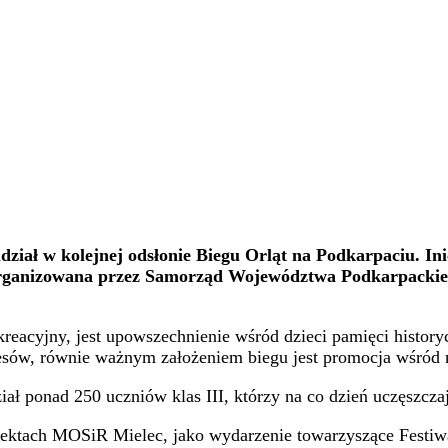
ział w kolejnej odsłonie Biegu Orląt na Podkarpaciu. Ini
 zorganizowana przez Samorząd Województwa Podkarpackie
kreacyjny, jest upowszechnienie wśród dzieci pamięci histor
esów, równie ważnym założeniem biegu jest promocja wśród m
 ponad 250 uczniów klas III, którzy na co dzień uczęszcza
obiektach MOSiR Mielec, jako wydarzenie towarzyszące Fest