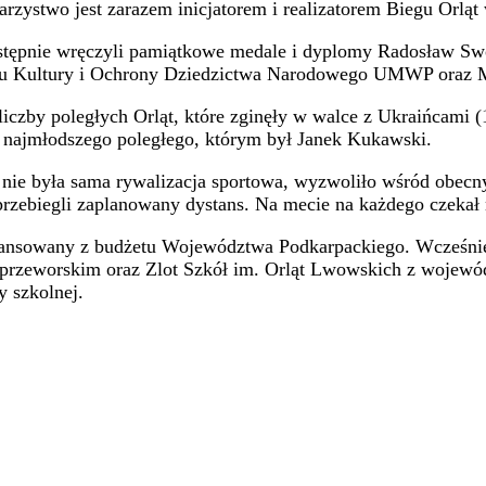
two jest zarazem inicjatorem i realizatorem Biegu Orląt w
następnie wręczyli pamiątkowe medale i dyplomy Radosław Sw
entu Kultury i Ochrony Dziedzictwa Narodowego UMWP ora
liczby poległych Orląt, które zginęły w walce z Ukraińcami
do najmłodszego poległego, którym był Janek Kukawski.
nie była sama rywalizacja sportowa, wyzwoliło wśród obecn
przebiegli zaplanowany dystans. Na mecie na każdego czekał
finansowany z budżetu Województwa Podkarpackiego. Wcześnie
przeworskim oraz Zlot Szkół im. Orląt Lwowskich z wojewódz
 szkolnej.