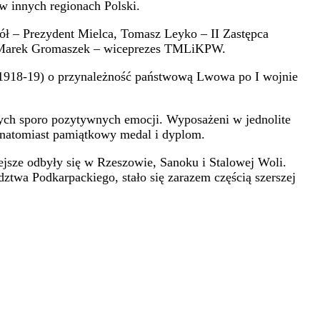
 innych regionach Polski.
ół – Prezydent Mielca, Tomasz Leyko – II Zastępca
z Marek Gromaszek – wiceprezes TMLiKPW.
 (1918-19) o przynależność państwową Lwowa po I wojnie
ych sporo pozytywnych emocji. Wyposażeni w jednolite
 natomiast pamiątkowy medal i dyplom.
jsze odbyły się w Rzeszowie, Sanoku i Stalowej Woli.
twa Podkarpackiego, stało się zarazem częścią szerszej