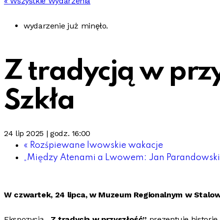
« Wszystkie Wydarzenia
wydarzenie już minęło.
Z tradycją w przy
Szkła
24 lip 2025 | godz. 16:00
«
Rozśpiewane lwowskie wakacje
„Między Atenami a Lwowem: Jan Parandowski i
W czwartek, 24 lipca, w Muzeum Regionalnym w Stalo
Ekspozycja
„Z tradycją w przyszłość”
prezentuje historię