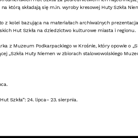
na którą składają się m.in. wyroby kresowej Huty Szkła Nie
to z kolei bazująca na materiałach archiwalnych prezentacja n
kich Hut Szkła na dziedzictwo kulturowe miasta i regionu.
rka z Muzeum Podkarpackiego w Krośnie, który opowie o „Sk
ącej „Szkła Huty Niemen w zbiorach stalowowolskiego Muzeu
pca.
Hut Szkła”: 24. lipca– 23. sierpnia.