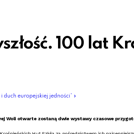
szłość. 100 lat K
 duch europejskiej jedności”
»
wej Woli otwarte zostaną dwie wystawy czasowe przygo
 Krośnieńskich Hut Szkła za pośrednictwem ich najcenniejs