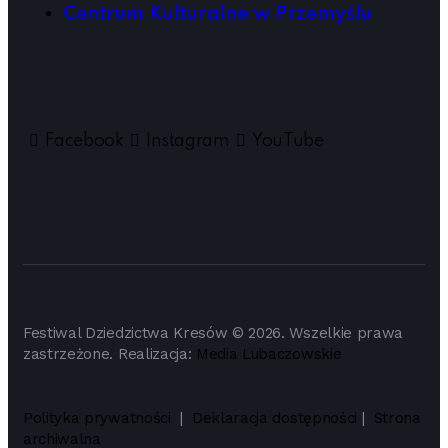
Centrum Kulturalne w Przemyślu
Facebook
Instagram
YouTube
Festiwal Dziedzictwa Kresów © 2026. Wszelkie prawa
zastrzeżone. Realizacja:
Media Lubaczowskie
Polityka prywatności
|
Deklaracja dostępności
|
Strona
archiwalna