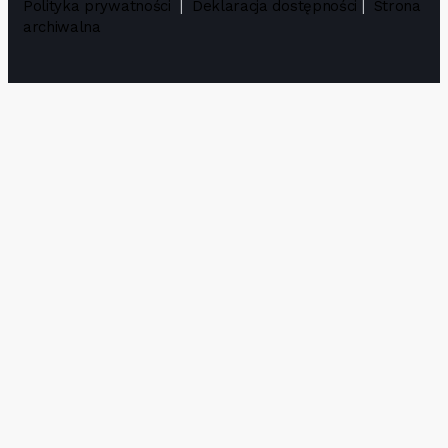
Polityka prywatności
|
Deklaracja dostępności
|
Strona
archiwalna