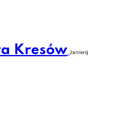
wa Kresów
Zamknij