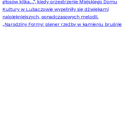
„Narodziny Formy: plener rzeźby w kamieniu bruśnie