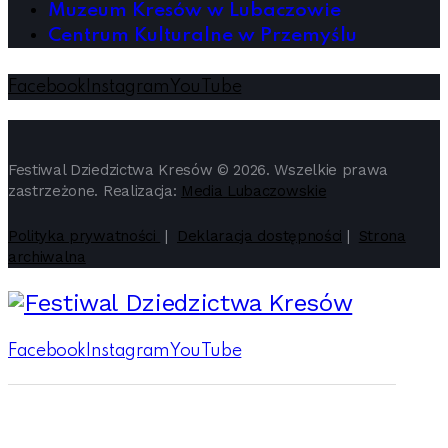
Muzeum Kresów w Lubaczowie
Centrum Kulturalne w Przemyślu
Facebook
Instagram
YouTube
Festiwal Dziedzictwa Kresów © 2026. Wszelkie prawa
zastrzeżone. Realizacja:
Media Lubaczowskie
Polityka prywatności
|
Deklaracja dostępności
|
Strona
archiwalna
Facebook
Instagram
YouTube