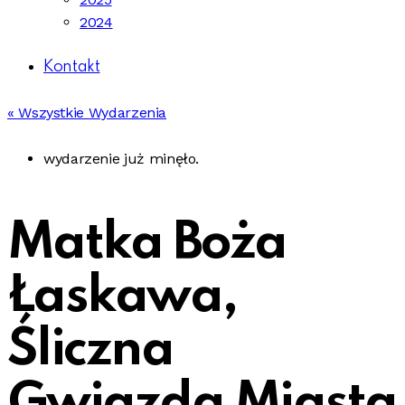
2024
Kontakt
« Wszystkie Wydarzenia
wydarzenie już minęło.
Matka Boża
Łaskawa,
Śliczna
Gwiazda Miasta