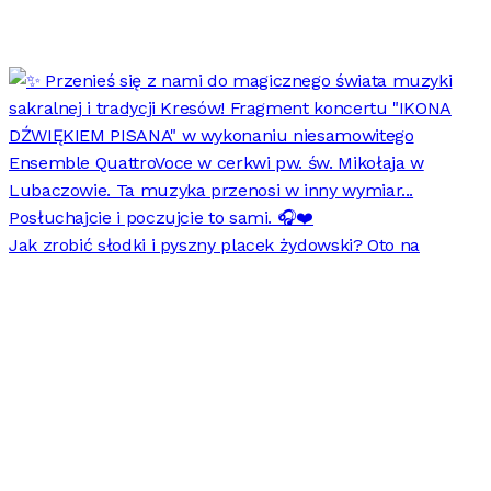
Jak zrobić słodki i pyszny placek żydowski? Oto na