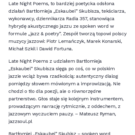
Late Night Poems, to bardziej poetycka odsłona
działań Bartłomieja „Eskaubei” Skubisza, tekściarza,
wykonawcy, dziennikarza Radia 357, stanowiąca
hybrydę akustycznego jazzu ze spoken word w
formule „jazz & poetry”. Zespół tworzą topowi polscy
muzycy jazzowi: Piotr Lemańczyk, Marek Konarski,
Michał Szkil i Dawid Fortuna.
Late Night Poems z udziałem Bartłomieja
„Eskaubei” Skubisza sięga po coś, co w polskim
jazzie wciąż bywa rzadkością: autentyczny dialog
pomiędzy słowem mówionym a improwizacją. Nie
chodzi o tło dla poezji, ale o równorzędne
partnerstwo. Głos staje się kolejnym instrumentem,
prowadzącym narrację rytmicznie, z oddechem, z
jazzowym wyczuciem pauzy. – Mateusz Ryman,
jazzsoul.pl
Bartłomiej „Eskaubei” Skubisz – spoken word