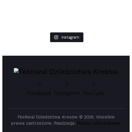
Instagram
Facebook
Instagram
YouTube
Festiwal Dziedzictwa Kresów © 2026. Wszelkie
prawa zastrzeżone. Realizacja:
Media Lubaczowskie