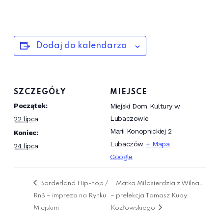
Dodaj do kalendarza
SZCZEGÓŁY
MIEJSCE
Początek:
Miejski Dom Kultury w
Lubaczowie
22 lipca
Marii Konopnickiej 2
Koniec:
Lubaczów
+ Mapa
24 lipca
Google
Borderland Hip-hop /
Matka Miłosierdzia z Wilna…
RnB – impreza na Rynku
– prelekcja Tomasz Kuby
Miejskim
Kozłowskiego