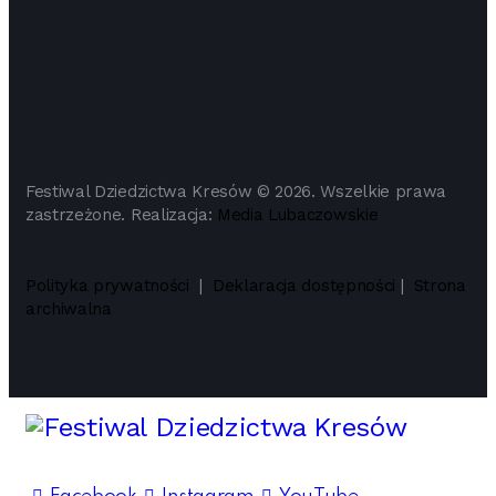
Festiwal Dziedzictwa Kresów © 2026. Wszelkie prawa
zastrzeżone. Realizacja:
Media Lubaczowskie
Polityka prywatności
|
Deklaracja dostępności
|
Strona
archiwalna