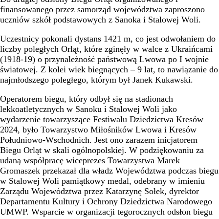
finansowanego przez samorząd województwa zaproszono
uczniów szkół podstawowych z Sanoka i Stalowej Woli.
Uczestnicy pokonali dystans 1421 m, co jest odwołaniem do
liczby poległych Orląt, które zginęły w walce z Ukraińcami
(1918-19) o przynależność państwową Lwowa po I wojnie
światowej. Z kolei wiek biegnących – 9 lat, to nawiązanie do
najmłodszego poległego, którym był Janek Kukawski.
Operatorem biegu, który odbył się na stadionach
lekkoatletycznych w Sanoku i Stalowej Woli jako
wydarzenie towarzyszące Festiwalu Dziedzictwa Kresów
2024, było Towarzystwo Miłośników Lwowa i Kresów
Południowo-Wschodnich. Jest ono zarazem inicjatorem
Biegu Orląt w skali ogólnopolskiej. W podziękowaniu za
udaną współpracę wiceprezes Towarzystwa Marek
Gromaszek przekazał dla władz Województwa podczas biegu
w Stalowej Woli pamiątkowy medal, odebrany w imieniu
Zarządu Województwa przez Katarzynę Sołek, dyrektor
Departamentu Kultury i Ochrony Dziedzictwa Narodowego
UMWP. Wsparcie w organizacji tegorocznych odsłon biegu