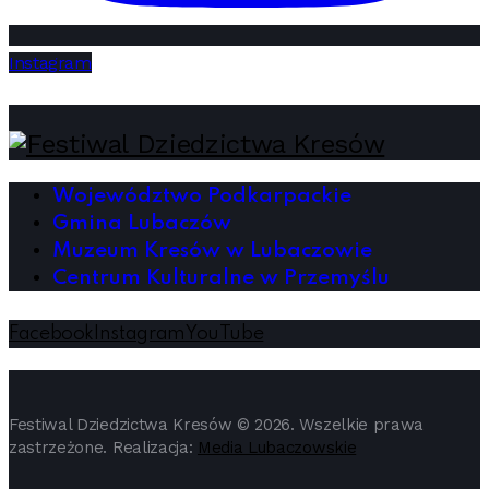
Instagram
Województwo Podkarpackie
Gmina Lubaczów
Muzeum Kresów w Lubaczowie
Centrum Kulturalne w Przemyślu
Facebook
Instagram
YouTube
Festiwal Dziedzictwa Kresów © 2026. Wszelkie prawa
zastrzeżone. Realizacja:
Media Lubaczowskie