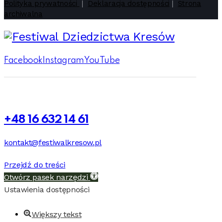
Polityka prywatności
|
Deklaracja dostępności
|
Strona
archiwalna
Facebook
Instagram
YouTube
+48 16 632 14 61
kontakt@festiwalkresow.pl
Przejdź do treści
Otwórz pasek narzędzi
Ustawienia dostępności
Większy tekst