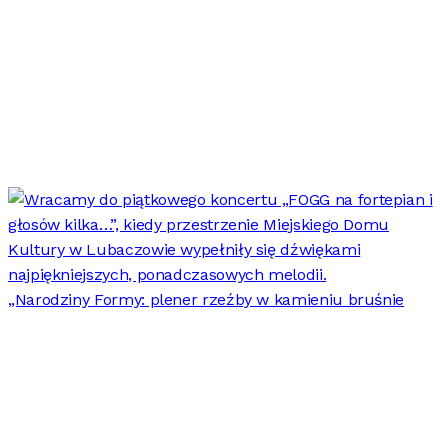
„Narodziny Formy: plener rzeźby w kamieniu bruśnie