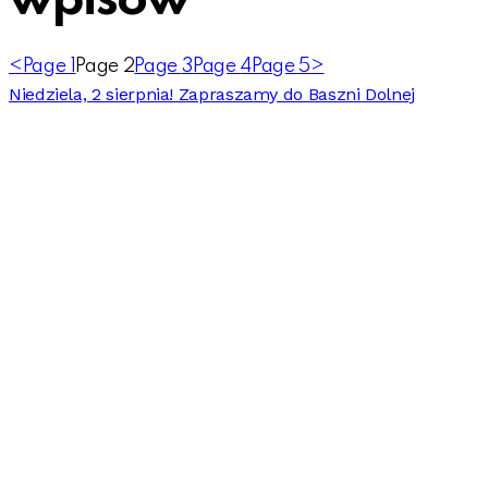
wpisów
<
Page
1
Page
2
Page
3
Page
4
Page
5
>
Niedziela, 2 sierpnia! Zapraszamy do Baszni Dolnej