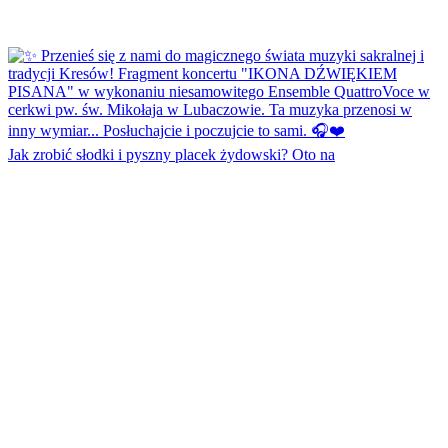
Jak zrobić słodki i pyszny placek żydowski? Oto na