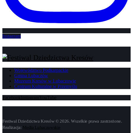
Instagram
Województwo Podkarpackie
Gmina Lubaczów
Muzeum Kresów w Lubaczowie
Centrum Kulturalne w Przemyślu
Facebook
Instagram
YouTube
Festiwal Dziedzictwa Kresów © 2026. Wszelkie prawa zastrzeżone.
Realizacja:
Media Lubaczowskie