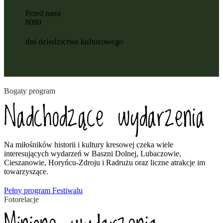
Przed nami
8
0
8
0
dni dziedzictwa kulturowego
Bogaty program
Nadchodzące wydarzenia
Na miłośników historii i kultury kresowej czeka wiele
interesujących wydarzeń w Baszni Dolnej, Lubaczowie,
Cieszanowie, Horyńcu-Zdroju i Radrużu oraz liczne atrakcje im
towarzyszące.
Pełny program Festiwalu
Fotorelacje